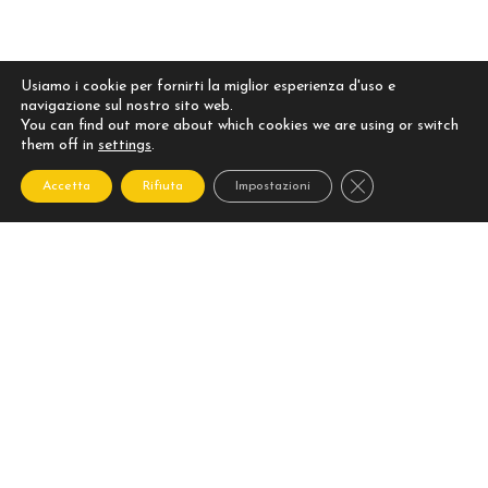
Usiamo i cookie per fornirti la miglior esperienza d'uso e
navigazione sul nostro sito web.
You can find out more about which cookies we are using or switch
them off in
settings
.
Close GDPR Cooki
Accetta
Rifiuta
Impostazioni
S.I.R.E SOCIETÀ ITALIANA RESTAURI EDILI S.P.A.
Via Kassel, 17 int. 8 – 50126 Firenze
Tel. 055 653 3110 – 653 3055 (r.a.)
Fax 055 653 9224
E-mail:
sire@sirecostruzioni.it
PI e CF 03754350480, REA 386790
capitale sociale € 1.000.000,00